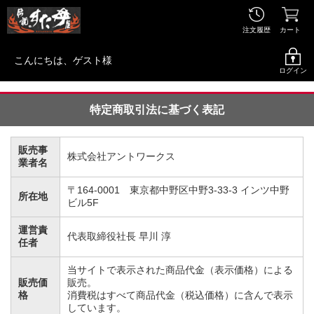
注文履歴
カート
こんにちは、
ゲスト
様
ログイン
特定商取引法に基づく表記
販売事
株式会社アントワークス
業者名
〒164-0001 東京都中野区中野3-33-3 インツ中野
所在地
ビル5F
運営責
代表取締役社長 早川 淳
任者
当サイトで表示された商品代金（表示価格）による
販売価
販売。
格
消費税はすべて商品代金（税込価格）に含んで表示
しています。