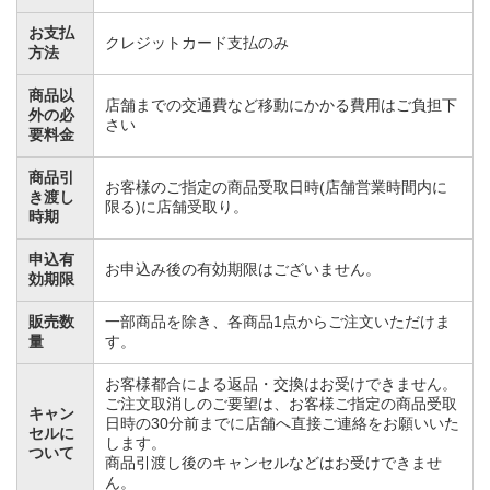
お支払
クレジットカード支払のみ
方法
商品以
店舗までの交通費など移動にかかる費用はご負担下
外の必
さい
要料金
商品引
お客様のご指定の商品受取日時(店舗営業時間内に
き渡し
限る)に店舗受取り。
時期
申込有
お申込み後の有効期限はございません。
効期限
販売数
一部商品を除き、各商品1点からご注文いただけま
量
す。
お客様都合による返品・交換はお受けできません。
ご注文取消しのご要望は、お客様ご指定の商品受取
キャン
日時の30分前までに店舗へ直接ご連絡をお願いいた
セルに
します。
ついて
商品引渡し後のキャンセルなどはお受けできませ
ん。